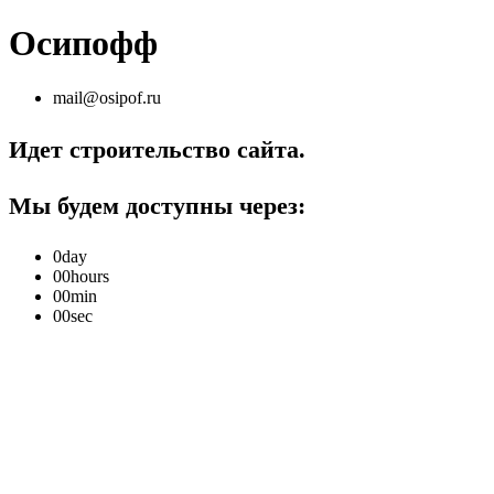
Осипофф
mail@osipof.ru
Идет строительство сайта.
Мы будем доступны через:
0
day
00
hours
00
min
00
sec